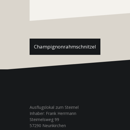
Beitragsnavigation
Champignonrahmschnitzel
Ausflugslokal zum Steimel
Inhaber: Frank Herrmann
Steimelsweg 99
57290 Neunkirchen