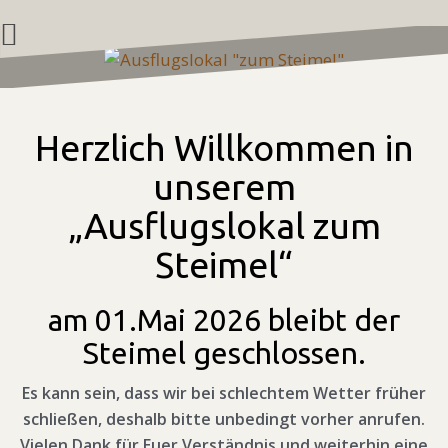
Zum
Inhalt
springen
Herzlich Willkommen in
unserem
„Ausflugslokal zum
Steimel“
am 01.Mai 2026 bleibt der
Steimel geschlossen.
Es kann sein, dass wir bei schlechtem Wetter früher
schließen, deshalb bitte unbedingt vorher anrufen.
Vielen Dank für Euer Verständnis und weiterhin eine