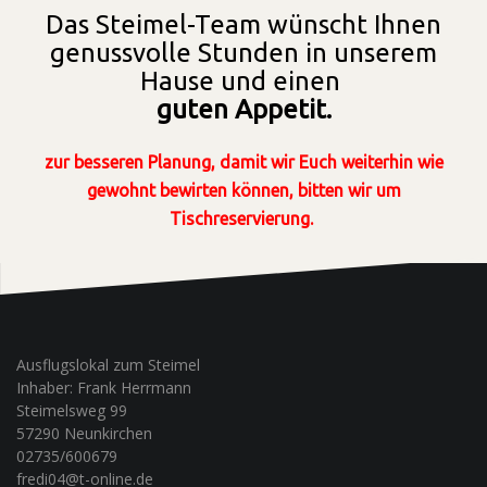
Das Steimel-Team wünscht Ihnen
genussvolle Stunden in unserem
Hause und einen
guten Appetit.
zur besseren Planung, damit wir Euch weiterhin wie
gewohnt bewirten können,
bitten wir um
Tischreservierung.
Ausflugslokal zum Steimel
Inhaber: Frank Herrmann
Steimelsweg 99
57290 Neunkirchen
02735/600679
fredi04@t-online.de