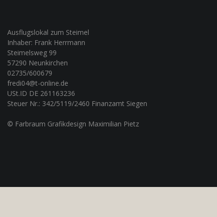
Ausflugslokal zum Steimel
Inhaber: Frank Herrmann
Steimelsweg 99
57290 Neunkirchen
02735/600679
fredi04@t-online.de
USt.ID DE 261163236
Steuer Nr.: 342/5119/2460 Finanzamt Siegen
© Farbraum Grafikdesign Maximilian Pietz