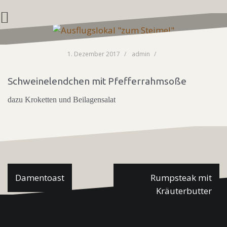
Zum
Inhalt
springen
1. Dezember 2017
admin
Schweinelendchen mit Pfefferrahmsoße
dazu Kroketten und Beilagensalat
Beitragsnavigation
Damentoast
Rumpsteak mit
Kräuterbutter