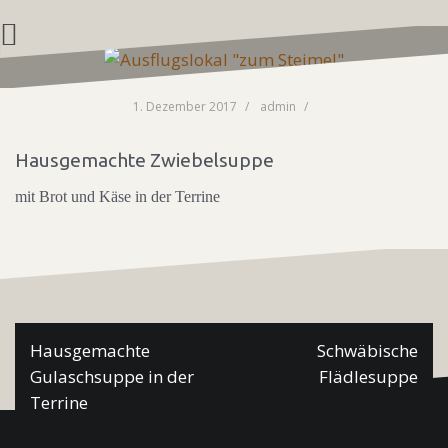
Zum
Inhalt
springen
1. Dezember 2017
admin
Hausgemachte Zwiebelsuppe
mit Brot und Käse in der Terrine
Beitragsnavigation
Hausgemachte
Schwäbische
Gulaschsuppe in der
Flädlesuppe
Terrine