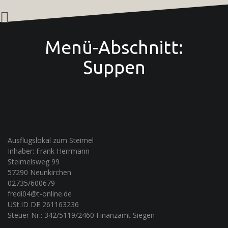
Zum
Inhalt
springen
Menü-Abschnitt:
Suppen
Ausflugslokal zum Steimel
Inhaber: Frank Herrmann
Steimelsweg 99
57290 Neunkirchen
02735/600679
fredi04@t-online.de
USt.ID DE 261163236
Steuer Nr.: 342/5119/2460 Finanzamt Siegen