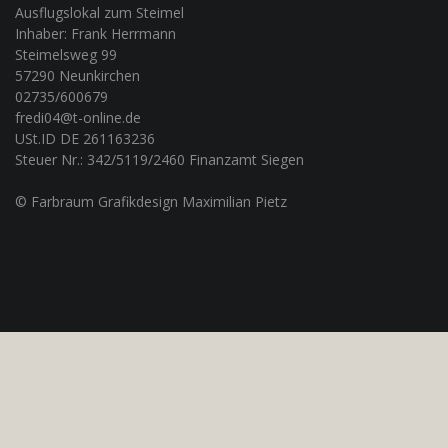
Ausflugslokal zum Steimel
Inhaber: Frank Herrmann
Steimelsweg 99
57290 Neunkirchen
02735/600679
fredi04@t-online.de
USt.ID DE 261163236
Steuer Nr.: 342/5119/2460 Finanzamt Siegen
© Farbraum Grafikdesign Maximilian Pietz