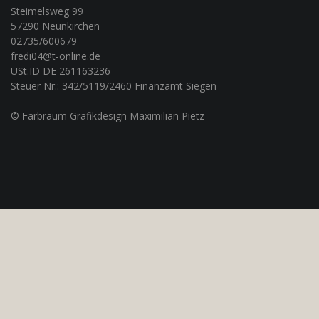
Steimelsweg 99
57290 Neunkirchen
02735/600679
fredi04@t-online.de
USt.ID DE 261163236
Steuer Nr.: 342/5119/2460 Finanzamt Siegen
© Farbraum Grafikdesign Maximilian Pietz