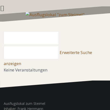
Zum
Inhalt
springen
Suche
Nahe
Erweiterte Suche
...
anzeigen
Keine Veranstaltungen
Ausflugslokal zum Steimel
Inhaber: Frank Herrmann