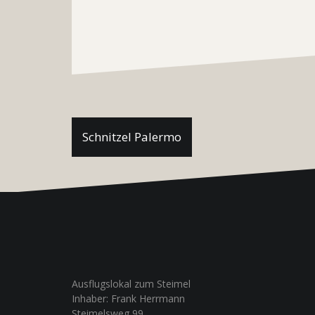
Beitragsnavigation
Schnitzel Palermo
Ausflugslokal zum Steimel
Inhaber: Frank Herrmann
Steimelsweg 99