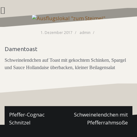
Zum
Inhalt
springen
1. Dezember 2017
admin
Damentoast
Schweinelendchen auf Toast mit gekochtem Schinken, Spargel
und Sauce Hollandaise überbacken, kleiner Beilagensalat
Beitragsnavigation
Pfeffer-Cognac
Schweinelendchen mit
Schnitzel
Pfefferrahmsoße