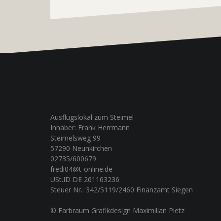
Ausflugslokal zum Steimel
Inhaber: Frank Herrmann
Steimelsweg 99
57290 Neunkirchen
02735/600679
fredi04@t-online.de
USt.ID DE 261163236
Steuer Nr.: 342/5119/2460 Finanzamt Siegen
© Farbraum Grafikdesign Maximilian Pietz